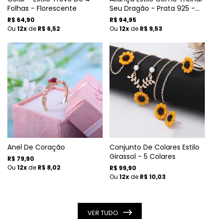
Folhas - Florescente
Seu Dragão - Prata 925 -
Regulável
Preço
R$ 64,90
Preço
R$ 94,95
normal
Ou
12x
de
R$ 6,52
normal
Ou
12x
de
R$ 9,53
Anel De Coração
Conjunto De Colares Estilo
Girassol - 5 Colares
Preço
R$ 79,90
normal
Ou
12x
de
R$ 8,02
Preço
R$ 99,90
normal
Ou
12x
de
R$ 10,03
VER TUDO