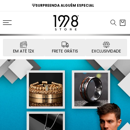
O
💡SURPREENDA ALGUÉM ESPECIAL
CONTEÚDO
Carrinh
EM ATÉ 12X
FRETE GRÁTIS
EXCLUSIVIDADE